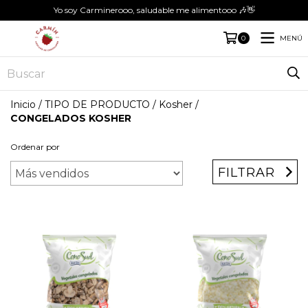
Yo soy Carminerooo, saludable me alimentooo 🎶👋
MENÚ
0
Inicio
/
TIPO DE PRODUCTO
/
Kosher
/
CONGELADOS KOSHER
Ordenar por
FILTRAR