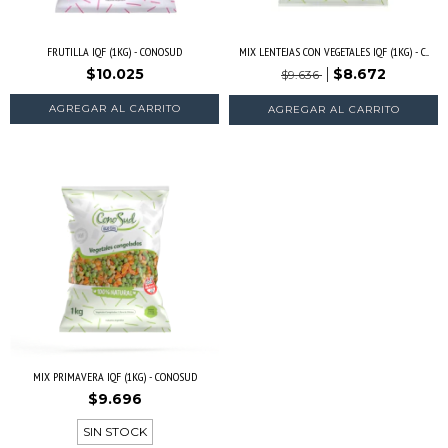
FRUTILLA IQF (1KG) - CONOSUD
MIX LENTEJAS CON VEGETALES IQF (1KG) - C...
$10.025
$8.672
$9.636
AGREGAR AL CARRITO
MIX PRIMAVERA IQF (1KG) - CONOSUD
$9.696
SIN STOCK