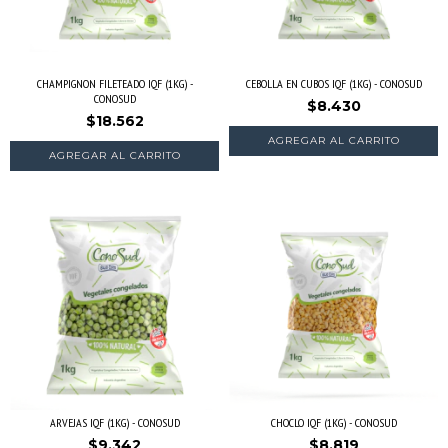
CHAMPIGNON FILETEADO IQF (1KG) -
CEBOLLA EN CUBOS IQF (1KG) - CONOSUD
CONOSUD
$8.430
$18.562
AGREGAR AL CARRITO
ARVEJAS IQF (1KG) - CONOSUD
CHOCLO IQF (1KG) - CONOSUD
$9.342
$8.819